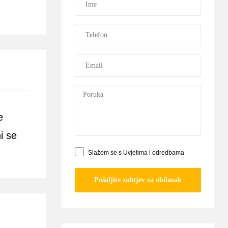
te
i se
Slažem se s
Uvjetima i odredbama
Pošaljite zahtjev za obilazak