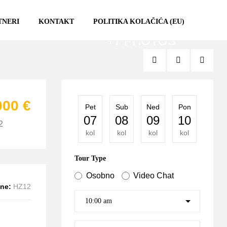
TNERI
KONTAKT
POLITIKA KOLAČIĆA (EU)
+7 PHOTOS
000 €
Pet
Sub
Ned
Pon
Uto
07
08
09
10
11
2
kol
kol
kol
kol
kol
Tour Type
Osobno
Video Chat
ine:
HZ12