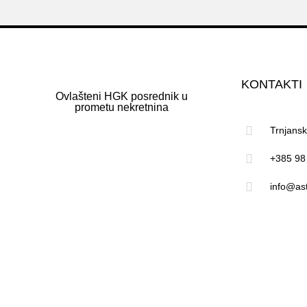
KONTAKTI
Ovlašteni HGK posrednik u
prometu nekretnina
Trnjans
+385 98
info@ast