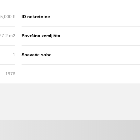
5,000 €
ID nekretnine
27.2 m2
Površina zemljišta
1
Spavaće sobe
1976