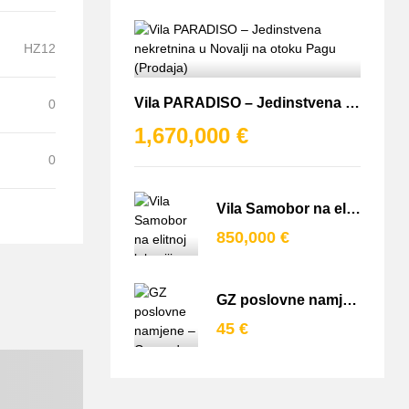
HZ12
Vila PARADISO – Jedinstvena nekretnina u Novalji na otoku Pagu (Prodaja)
0
1,670,000 €
0
Vila Samobor na elitnoj lokaciji (Prodaja)
850,000 €
GZ poslovne namjene – Gospodarska zona Jalševac (Jastrebarsko) (Prodaja)
45 €