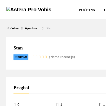
POČETNA
Početna
Apartman
Stan
Stan
Nema recenzije
PRODANO
Pregled
0
1
1