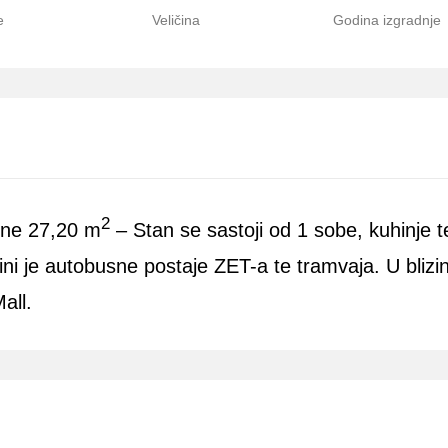
e
Veličina
Godina izgradnje
2
ine 27,20 m
– Stan se sastoji od 1 sobe, kuhinje 
ini je autobusne postaje ZET-a te tramvaja. U blizin
all.