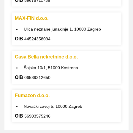
OIB
59675711736
MAX-FIN d.o.o.
Ulica neznane junakinje 1, 10000 Zagreb
OIB
44524358094
Casa Bella nekretnine d.o.o.
Šojska 10/1, 51000 Kostrena
OIB
06539312650
Fumazon d.o.o.
Novački zavoj 5, 10000 Zagreb
OIB
56903575246