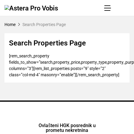
Home
Search Properties Page
Search Properties Page
[rem_search_property
fields_to_show=”search,property_price,property_type,property_pu
columns=”3″][rem_list_properties posts=”9″ style=”2″
class=”col-md-4″ masonry=”enable”][/rem_search_property]
Ovlašteni HGK posrednik u
prometu nekretnina