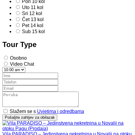
Pon
10
kol
Uto
11
kol
Sri
12
kol
Čet
13
kol
Pet
14
kol
Sub
15
kol
Tour Type
Osobno
Video Chat
Slažem se s
Uvjetima i odredbama
Pošaljite zahtjev za obilazak
Vila PARADISO – Jedinstvena nekretnina u Novalji na otoku