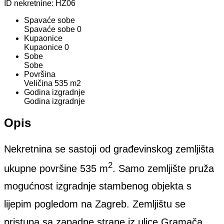
ID nekretnine:
HZ06
Spavaće sobe
Spavaće sobe
0
Kupaonice
Kupaonice
0
Sobe
Sobe
Površina
Veličina
535 m2
Godina izgradnje
Godina izgradnje
Opis
Nekretnina se sastoji od građevinskog zemljišta
2
ukupne površine 535 m
. Samo zemljište pruža
mogućnost izgradnje stambenog objekta s
lijepim pogledom na Zagreb. Zemljištu se
pristupa sa zapadne strane iz ulice Gramača.